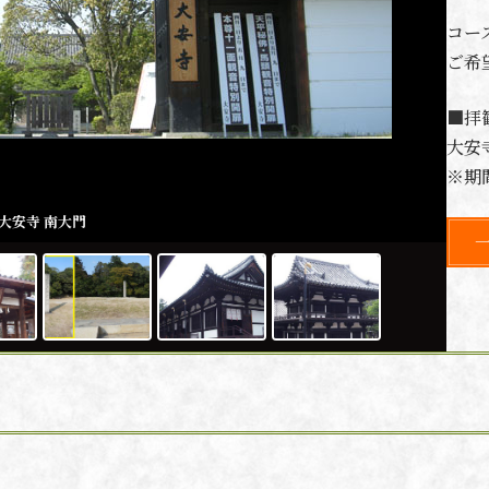
コー
ご希
■拝
大安
※期
大安寺 南大門