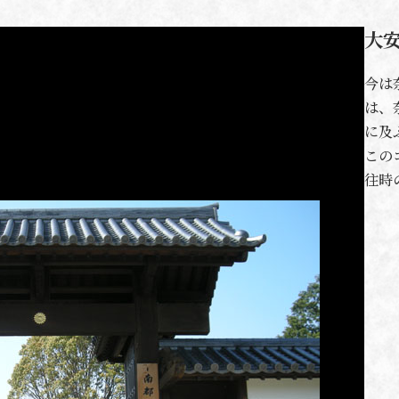
大安
今は
は、
に及
この
往時