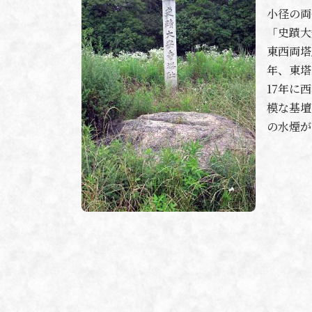
小径の両
「史蹟大
東西両塔
年、東塔
17年に
模な基壇
の水煙が