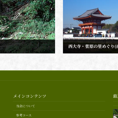
西大寺・菅原の里めぐり(
2023年1月20日
メインコンテンツ
最
当会について
参考コース