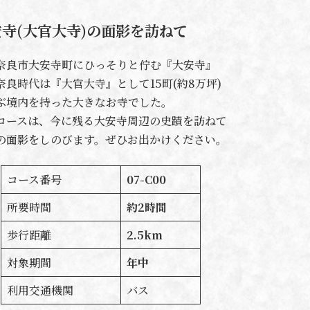
寺(大官大寺)の面影を訪ねて
奈良市大安寺町にひっそりと佇む『大安寺』
奈良時代は『大官大寺』として15町(約8万坪)
ぶ境内を持った大きなお寺でした。
コースは、今に残る大安寺周辺の史蹟を訪ねて
の面影をしのびます。ぜひお出かけください。
コース番号
07-C00
所要時間
約2時間
歩行距離
2.5km
対象期間
年中
利用交通機関
バス