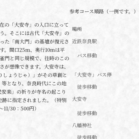
参考コース順路（一例です。）
在の「大安寺」の入口に立って
場所
う。そこには古代「大安寺」の
近鉄奈良駅
った「南大門」の基壇が復元さ
す。間口25m、奥行10mは平
バス移動
雀門と同じ規模で、往時のこの
さが想像できます。大安寺は、
「大安寺」バス停
りしょうじゃ）」がその草創と
」等となり、奈良時代にこの地
徒歩移動
民安楽」の祈りが寺名の起こり
大安寺
史跡に指定されました。（特別
1～11/30：500円）
徒歩移動
八幡神社
徒歩移動