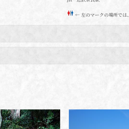
← 左のマークの場所では
配置図などをご覧になり、昔日の威容をしのんでいただ
次のようです。
、聖徳太子が額田部に建立した熊凝精舎が前身であると
の官大寺として百済大寺と呼ばれました。その後673年に
れた後、716年に平城遷都に伴って現在地に移ってきまし
忌法要が行われたり、翌年には元正天皇が一切経千五百九
役目を果たしていました。その後、唐から帰朝した道慈
したが、唐長安の西明寺を模範として建立された伽藍は大
にも盛大な法要が開かれています。本尊の十一面観音立
、収蔵庫の不空羂索観音立像、聖観音立像、楊柳観音立
代末から平安時代初期にかけて造立されたもので、重要文