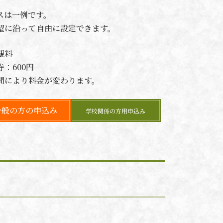
スは一例です。
望に沿って自由に設定できます。
観料
寺：600円
間により料金が変わります。
一般の方の
申込み
学校関係の方用
申込み