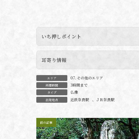
いち押しポイント
遺蹟やその要所に描かれている古代の伽藍
きたいと思いますが、大安寺の歴史は概略
耳寄り情報
『大安寺伽藍縁起并流記資財帳』によれば
伝えられ、639年に百済の地に移って最初
07. その他のエリア
エリア
高市へ移され、677年に大官大寺と改称さ
3時間まで
所要時間
た。この地では、722年に元明天皇の一周
仏像
タイプ
十七巻を施入するなど、筆頭官寺としての
近鉄奈良駅
、
ＪＲ奈良駅
出発地点
が729年より住んで寺号を大安寺と改めま
安寺式の大伽藍と呼ばれ、光仁・桓武両朝
前の記事
像、嘶堂（いななきどう）の馬頭観音立像
像、四天王立像の9体の木彫仏は、奈良時