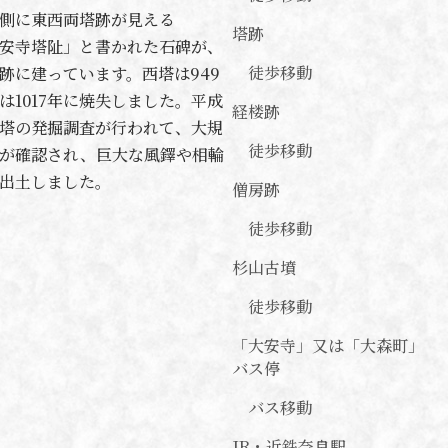
側に東西両塔跡が見える
塔跡
安寺塔阯」と書かれた石碑が、
徒歩移動
跡に建っています。西塔は949
は1017年に焼失しました。平成
経楼跡
西塔の発掘調査が行われて、大規
徒歩移動
が確認され、巨大な風鐸や相輪
出土しました。
僧房跡
徒歩移動
杉山古墳
徒歩移動
「大安寺」又は「大森町」
バス停
バス移動
JR・近鉄奈良駅