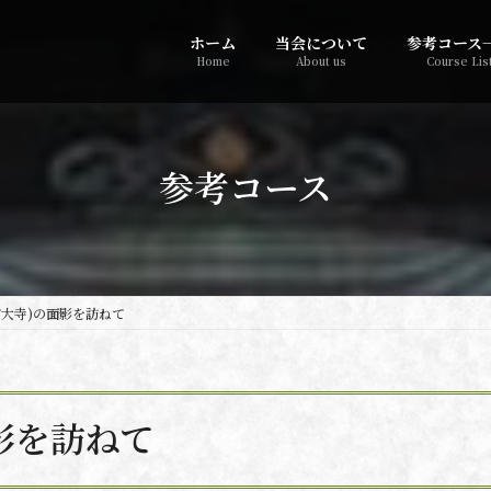
ホーム
当会について
参考コース
Home
About us
Course Lis
参考コース
官大寺)の面影を訪ねて
影を訪ねて