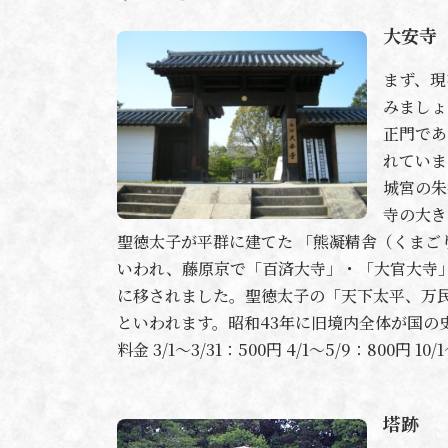
大安寺
まず、現
みましょ
正門であ
れていま
城宮の朱
寺の大き
聖徳太子が平群に建てた 「熊凝精舎（くまご
いわれ、藤原京で「百済大寺」・「大官大寺
に移されました。聖徳太子の「天下太平、万
といわれます。昭和43年に旧境内全体が国の
料金 3/1～3/31：500円 4/1～5/9：800円 10/
塔跡