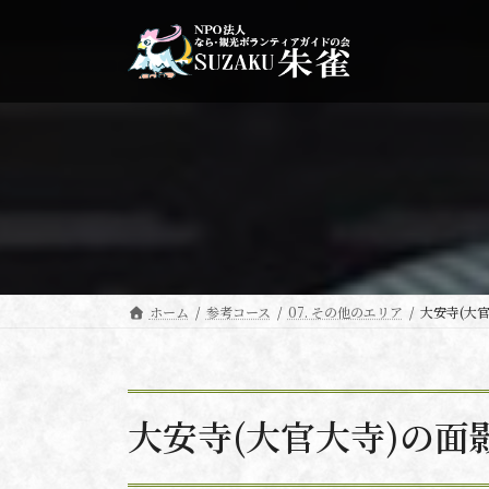
コ
ナ
ン
ビ
テ
ゲ
ン
ー
ツ
シ
へ
ョ
ス
ン
キ
に
ッ
移
プ
動
ホーム
参考コース
07. その他のエリア
大安寺(大
大安寺(大官大寺)の面