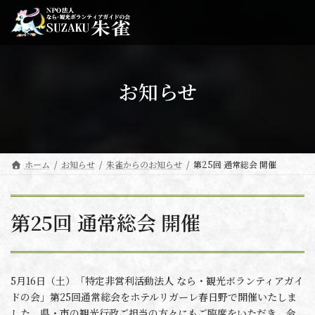
コ
ナ
ン
ビ
テ
ゲ
ン
ー
ツ
シ
へ
ョ
お知らせ
ス
ン
キ
に
ッ
移
プ
動
ホーム
お知らせ
朱雀からのお知らせ
第25回 通常総会 開催
第25回 通常総会 開催
5月16日（土）「特定非営利活動法人 なら・観光ボランティアガイ
ドの会」第25回通常総会をホテルリガーレ春日野で開催いたしま
した。県・市の観光行政ご担当の方々にもご臨席をいただき、令